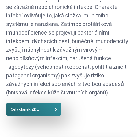
se závažné nebo chronické infekce. Charakter
infekcí ovlivňuje to, jaká složka imunitního
systému je narušena. Zatímco protilátkové
imunodeficience se projevují bakteriálními
infekcemi dýchacích cest, buněčné imunodeficity
zvyšují náchylnost k závažným virovým
nebo plísňovým infekcím, narušená funkce
fagocytózy (schopnost rozpoznat, pohltit a zničit
patogenní organismy) pak zvyšuje riziko
závažných infekcí spojených s tvorbou abscesů
(hnisavá infekce kůže či vnitřních orgánů).
Celý článek ZDE