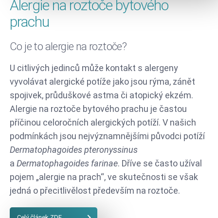
Alergie na roztoče bytového
prachu
Co je to alergie na roztoče?
U citlivých jedinců může kontakt s alergeny
vyvolávat alergické potíže jako jsou rýma, zánět
spojivek, průduškové astma či atopický ekzém.
Alergie na roztoče bytového prachu je častou
příčinou celoročních alergických potíží. V našich
podmínkách jsou nejvýznamnějšími původci potíží
Dermatophagoides pteronyssinus
a
Dermatophagoides farinae
. Dříve se často užíval
pojem „alergie na prach“, ve skutečnosti se však
jedná o přecitlivělost především na roztoče.
Celý článek ZDE