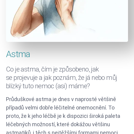
Astma
Co je astma, čím je způsobeno, jak
se projevuje a jak poznám, že já nebo můj
blízký tuto nemoc (asi) máme?
Průduškové astma je dnes v naprosté většině
případů velmi dobře léčitelné onemocnění. To
proto, že k jeho léčbě je k dispozici široká paleta
léčebných možností, které dokážou většinu
astmatiků, i těch s nejtěžšími formami nemoci,