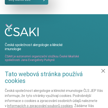
Česká společnost alergologie a klinické
imunologie
ČSAKI je autonomní organizační složkou České lékařské
společnosti Jana Evangelisty Purkyně
Tato webová stránka používá
Ochrana osobních údajů
cookies
Nastavení cookies
Ochrana osobních údajů - GDPR
Česká společnost alergologie a klinické imunologie ČLS JEP Vás
informuje, že tyto stránky využívají cookies. Podrobnější
informace o cookies a zpracování osobních údajů naleznete
Kontaktujte nás
v
Informacích o zpracování souborů cookies
. Žádáme Vás