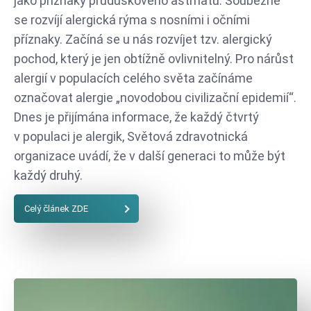
jako příznaky průduškového astmatu. Souběžně
se rozvíjí alergická rýma s nosními i očními
příznaky. Začíná se u nás rozvíjet tzv. alergický
pochod, který je jen obtížně ovlivnitelný. Pro nárůst
alergií v populacích celého světa začínáme
označovat alergie „novodobou civilizační epidemií“.
Dnes je přijímána informace, že každý čtvrtý
v populaci je alergik, Světová zdravotnická
organizace uvádí, že v další generaci to může být
každý druhý.
Celý článek ZDE