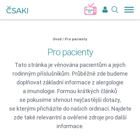
Přihlášení do členské sekce ČSAKI
Uživatelské jméno:
Heslo
Úvod
/
Pro pacienty
Pro pacienty
Pokud nemáte účet, tak se
zaregistujte
Tato stránka je věnována pacientům a jejich
Přihlásit
rodinným příslušníkům. Průběžně zde budeme
doplňovat základní informace z alergologie
Zapomněli jste heslo?
a imunologie. Formou krátkých článků
se pokusíme shrnout nejčastější dotazy,
se kterými přicházíte do našich ordinací. Najdete
zde také relevantní a ověřené zdroje pro další
informace.