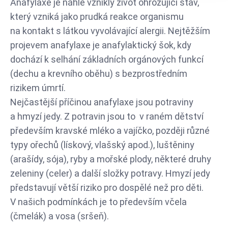
Anafylaxe je náhle vzniklý život ohrožující stav,
který vzniká jako prudká reakce organismu
na kontakt s látkou vyvolávající alergii. Nejtěžším
projevem anafylaxe je anafylaktický šok, kdy
dochází k selhání základních orgánových funkcí
(dechu a krevního oběhu) s bezprostředním
rizikem úmrtí.
Nejčastější příčinou anafylaxe jsou potraviny
a hmyzí jedy. Z potravin jsou to v raném dětství
především kravské mléko a vajíčko, později různé
typy ořechů (lískový, vlašský apod.), luštěniny
(arašídy, sója), ryby a mořské plody, některé druhy
zeleniny (celer) a další složky potravy. Hmyzí jedy
představují větší riziko pro dospělé než pro děti.
V našich podmínkách je to především včela
(čmelák) a vosa (sršeň).