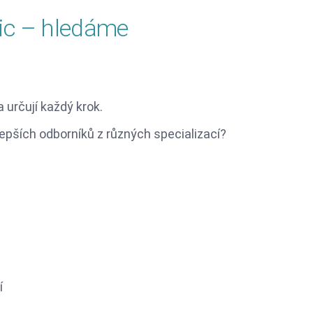
nic – hledáme
 určují každý krok.
pších odborníků z různých specializací?
í