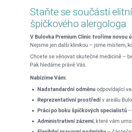
Staňte se součástí elit
špičkového alergologa
V Bulovka Premium Clinic tvoříme novou ú
Nejsme jen další klinikou – jsme místem, kd
Chcete se věnovat skutečné medicíně – bez
Pak hledáme právě Vás.
Nabízíme Vám:
Nadstandardní odměnu
odpovídající va
Reprezentativní prostředí
v areálu Bul
Práci po boku špičkových specialistů
– 
Administrativní zázemí
, které vám umo
Flexibilní pracovní podmínky
– částečný