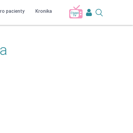
ro pacienty
Kronika
Zápisy ze schůzí výboru
ta
Stanoviska a doporučení
Granty
ázala
Inzerce a pracovní místa
čáka