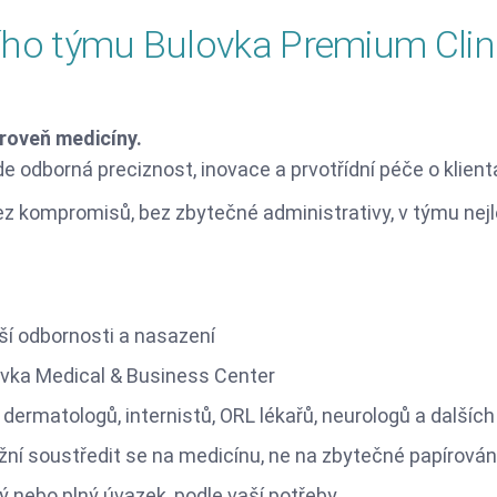
Reprodukční imunologie
ního týmu Bulovka Premium Cli
Terénní alergologové a
imunologové
roveň medicíny.
e odborná preciznost, inovace a prvotřídní péče o klienta
 kompromisů, bez zbytečné administrativy, v týmu nejle
ší odbornosti a nasazení
ovka Medical & Business Center
dermatologů, internistů, ORL lékařů, neurologů a dalších
žní soustředit se na medicínu, ne na zbytečné papírován
 nebo plný úvazek, podle vaší potřeby