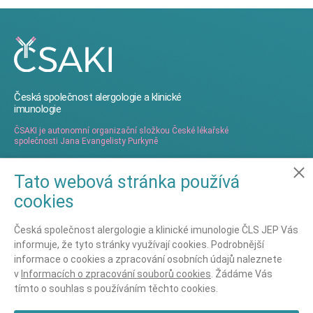
Česká společnost alergologie a klinické
imunologie
ČSAKI je autonomní organizační složkou České lékařské
společnosti Jana Evangelisty Purkyně
Tato webová stránka používá
Ochrana osobních údajů
cookies
Nastavení cookies
Ochrana osobních údajů - GDPR
Česká společnost alergologie a klinické imunologie ČLS JEP Vás
informuje, že tyto stránky využívají cookies. Podrobnější
informace o cookies a zpracování osobních údajů naleznete
Kontaktujte nás
v
Informacích o zpracování souborů cookies
. Žádáme Vás
Asociační management ČSAKI
tímto o souhlas s používáním těchto cookies.
Mgr. Vendula Pávková