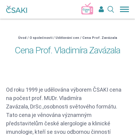
Přihlášení do členské sekce ČSAKI
Uživatelské jméno:
Heslo
Úvod
/
O společnosti
/
Udělování cen
/
Cena Prof. Zavázala
Cena Prof. Vladimíra Zavázala
Pokud nemáte účet, tak se
zaregistujte
Přihlásit
Zapomněli jste heslo?
Od roku 1999 je udělována výborem ČSAKI cena
na počest prof. MUDr. Vladimíra
Zavázala, DrSc.,osobnosti světového formátu.
Tato cena je věnována významným
představitelům české alergologie a klinické
imunologie, kteří se svou odbornou činností