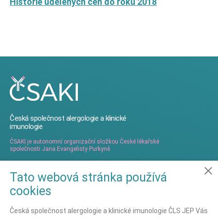
Historie udělených cen do roku 2018
Česká společnost alergologie a klinické
imunologie
ČSAKI je autonomní organizační složkou České lékařské
společnosti Jana Evangelisty Purkyně
Tato webová stránka používá
Ochrana osobních údajů
cookies
Nastavení cookies
Ochrana osobních údajů - GDPR
Česká společnost alergologie a klinické imunologie ČLS JEP Vás