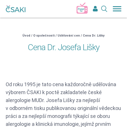
Přihlášení do členské sekce ČSAKI
Uživatelské jméno:
Heslo
Úvod
/
O společnosti
/
Udělování cen
/
Cena Dr. Lišky
Cena Dr. Josefa Lišky
Pokud nemáte účet, tak se
zaregistujte
Přihlásit
Zapomněli jste heslo?
Od roku 1995 je tato cena každoročně udělována
výborem ČSAKI k poctě zakladatele české
alergologie MUDr. Josefa Lišky za nejlepší
v odborném tisku publikovanou originální vědeckou
práci a za nejlepší monografii týkající se oboru
alergologie a klinická imunologie, jejímž prvním