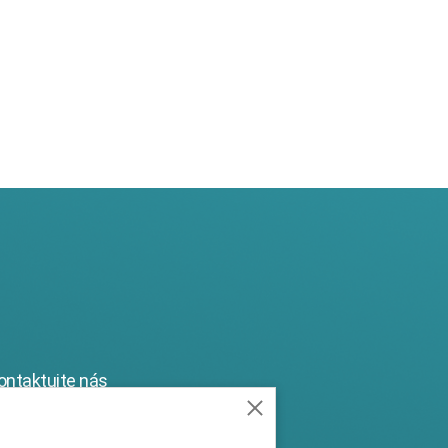
ontaktujte nás
sociační management ČSAKI
r. Vendula Pávková