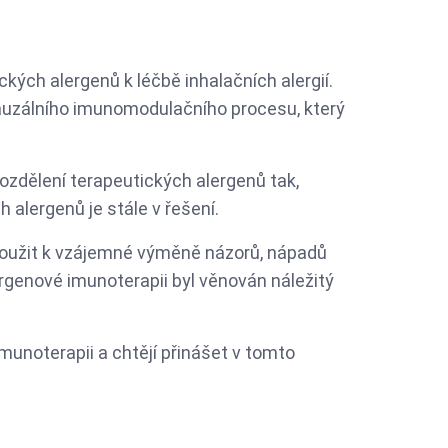
ých alergenů k léčbě inhalačních alergií.
kauzálního imunomodulačního procesu, který
ozdělení terapeutických alergenů tak,
alergenů je stále v řešení.
sloužit k vzájemné výměně názorů, nápadů
rgenové imunoterapii byl věnován náležitý
imunoterapii a chtějí přinášet v tomto