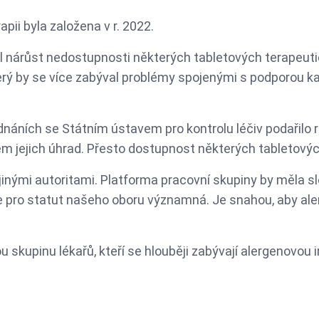
Reprodukční imunologie
ii byla založena v r. 2022.
Terénní alergologové a
imunologové
 nárůst nedostupnosti některých tabletových terapeutick
terý by se více zabýval problémy spojenými s podporou 
áních se Státním ústavem pro kontrolu léčiv podařilo r
 jejich úhrad. Přesto dostupnost některých tabletových 
 jinými autoritami. Platforma pracovní skupiny by měla 
e pro statut našeho oboru významná. Je snahou, aby ale
u skupinu lékařů, kteří se hlouběji zabývají alergenovou 